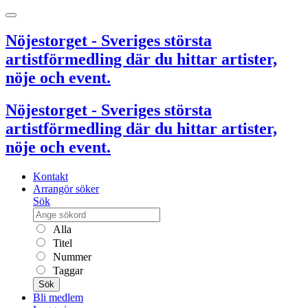
Nöjestorget - Sveriges största
artistförmedling där du hittar artister,
nöje och event.
Nöjestorget - Sveriges största
artistförmedling där du hittar artister,
nöje och event.
Kontakt
Arrangör söker
Sök
Alla
Titel
Nummer
Taggar
Sök
Bli medlem