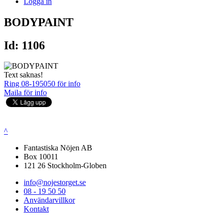
Logga in
BODYPAINT
Id: 1106
Text saknas!
Ring 08-195050 för info
Maila för info
^
Fantastiska Nöjen AB
Box 10011
121 26 Stockholm-Globen
info@nojestorget.se
08 - 19 50 50
Användarvillkor
Kontakt