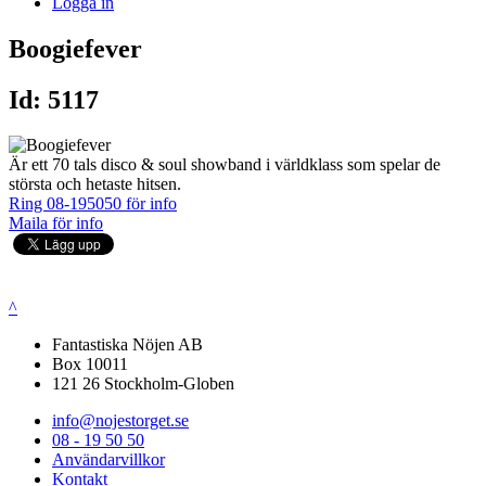
Logga in
Boogiefever
Id: 5117
Är ett 70 tals disco & soul showband i världklass som spelar de
största och hetaste hitsen.
Ring 08-195050 för info
Maila för info
^
Fantastiska Nöjen AB
Box 10011
121 26 Stockholm-Globen
info@nojestorget.se
08 - 19 50 50
Användarvillkor
Kontakt