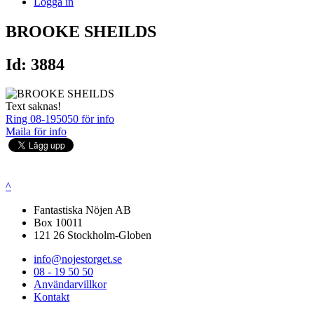
Logga in
BROOKE SHEILDS
Id: 3884
Text saknas!
Ring 08-195050 för info
Maila för info
^
Fantastiska Nöjen AB
Box 10011
121 26 Stockholm-Globen
info@nojestorget.se
08 - 19 50 50
Användarvillkor
Kontakt