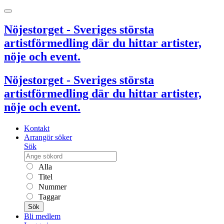
Nöjestorget - Sveriges största
artistförmedling där du hittar artister,
nöje och event.
Nöjestorget - Sveriges största
artistförmedling där du hittar artister,
nöje och event.
Kontakt
Arrangör söker
Sök
Alla
Titel
Nummer
Taggar
Sök
Bli medlem