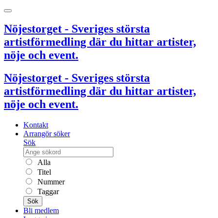
Nöjestorget - Sveriges största
artistförmedling där du hittar artister,
nöje och event.
Nöjestorget - Sveriges största
artistförmedling där du hittar artister,
nöje och event.
Kontakt
Arrangör söker
Sök
Alla
Titel
Nummer
Taggar
Sök
Bli medlem