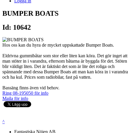
Logga in
BUMPER BOATS
Id: 10642
Hos oss kan du hyra de mycket uppskattade Bumper Boats.
Eldrivna gummibåtar som stor eller liten kan köra. Det gör inget att
man stöter in i varandra, eftersom båtarna är byggda för det. Stöten
blir väldigt liten. Det är faktiskt det som är lite det roliga och
spännande med dessa Bumper Boats att man kan köra in i varandra
och ha kul. Prices som radiobilar, fast på vatten.
Bassäng finns även vid behov.
Ring 08-195050 för info
Maila för info
^
Fantastiska Nöjen AB