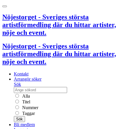
Nöjestorget - Sveriges största
artistförmedling där du hittar artister,
nöje och event.
Nöjestorget - Sveriges största
artistförmedling där du hittar artister,
nöje och event.
Kontakt
Arrangör söker
Sök
Alla
Titel
Nummer
Taggar
Sök
Bli medlem