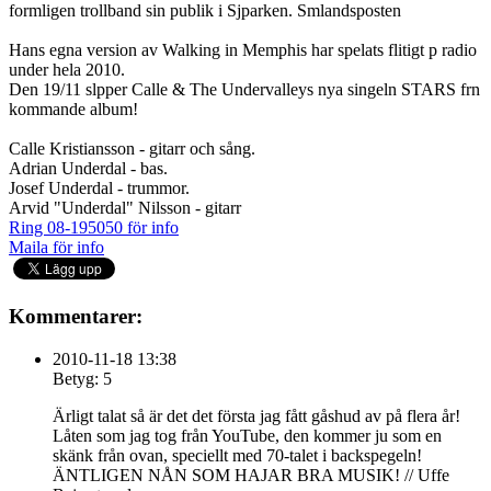
formligen trollband sin publik i Sjparken. Smlandsposten
Hans egna version av Walking in Memphis har spelats flitigt p radio
under hela 2010.
Den 19/11 slpper Calle & The Undervalleys nya singeln STARS frn
kommande album!
Calle Kristiansson - gitarr och sång.
Adrian Underdal - bas.
Josef Underdal - trummor.
Arvid "Underdal" Nilsson - gitarr
Ring 08-195050 för info
Maila för info
Kommentarer:
2010-11-18 13:38
Betyg: 5
Ärligt talat så är det det första jag fått gåshud av på flera år!
Låten som jag tog från YouTube, den kommer ju som en
skänk från ovan, speciellt med 70-talet i backspegeln!
ÄNTLIGEN NÅN SOM HAJAR BRA MUSIK! // Uffe