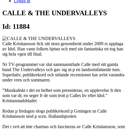
Logga in
CALLE & THE UNDERVALLEYS
Id: 11884
Calle Kristiansson fick sitt stora genombrott under 2009 rs upplaga
av Idol. Han vann folkets hjrtan och med sin fantastiska rst tog han
sig hela vgen till final.
Nr TV-programmet var slut sammanstrlade Calle med sitt gamla
band The Undervalleys och gav sig ut p en landsomfattande turn.
Superlativ, publikrekord och strlande recensioner har avlst varandra
under vren och sommaren.
"Musikaliskt r det en helhet som presenteras, en upplevelse fr den
som var dr, en seger fr de som trott p Calles liv efter Idol."
Kristianstadsbladet
Redan p fredagen slogs publikrekord p Grningen nr Calle
Kristiansson stod p scen. Hallandsposten
Det r svrt att inte charmas och fascineras av Calle Kristiansson, som