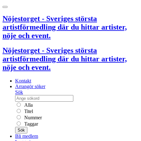
Nöjestorget - Sveriges största
artistförmedling där du hittar artister,
nöje och event.
Nöjestorget - Sveriges största
artistförmedling där du hittar artister,
nöje och event.
Kontakt
Arrangör söker
Sök
Alla
Titel
Nummer
Taggar
Sök
Bli medlem