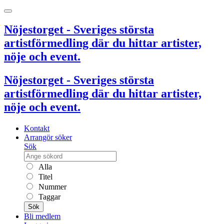
Nöjestorget - Sveriges största
artistförmedling där du hittar artister,
nöje och event.
Nöjestorget - Sveriges största
artistförmedling där du hittar artister,
nöje och event.
Kontakt
Arrangör söker
Sök
Alla
Titel
Nummer
Taggar
Sök
Bli medlem