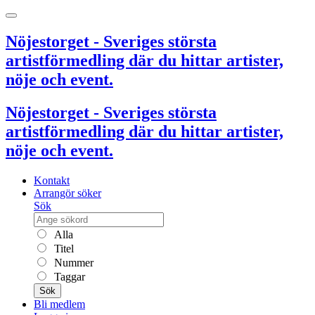
Nöjestorget - Sveriges största
artistförmedling där du hittar artister,
nöje och event.
Nöjestorget - Sveriges största
artistförmedling där du hittar artister,
nöje och event.
Kontakt
Arrangör söker
Sök
Alla
Titel
Nummer
Taggar
Sök
Bli medlem