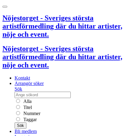
Nöjestorget - Sveriges största
artistförmedling där du hittar artister,
nöje och event.
Nöjestorget - Sveriges största
artistförmedling där du hittar artister,
nöje och event.
Kontakt
Arrangör söker
Sök
Alla
Titel
Nummer
Taggar
Sök
Bli medlem