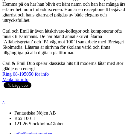
Hemma på ön har han blivit ett känt namn och han har många års
erfarenhet inom trubadurscenen. Han är en exceptionellt begåvad
gitarrist och hans gitarrspel präglas av både elegans och
uttrycksfullhet.
Carl och Emil är även låtskrivare-kollegor och komponerar ofta
musik tillsammans. De har bland annat skrivit låtarna
‘Alfabetsgrytan’ och ‘På väg mot 100’ i samarbete med företaget
Skolmedia. Låtarna är skrivna för skolans värld och finns
tillgängliga på alla digitala plattformar.
Carl & Emil Duo spelar klassiska hits till moderna låtar med stor
glädje och energi.
Ring 08-195050 för info
Maila för info
^
Fantastiska Nöjen AB
Box 10011
121 26 Stockholm-Globen
info@nojestorget.se