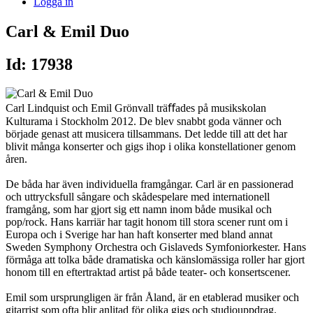
Logga in
Carl & Emil Duo
Id: 17938
Carl Lindquist och Emil Grönvall träﬀades på musikskolan
Kulturama i Stockholm 2012. De blev snabbt goda vänner och
började genast att musicera tillsammans. Det ledde till att det har
blivit många konserter och gigs ihop i olika konstellationer genom
åren.
De båda har även individuella framgångar. Carl är en passionerad
och uttrycksfull sångare och skådespelare med internationell
framgång, som har gjort sig ett namn inom både musikal och
pop/rock. Hans karriär har tagit honom till stora scener runt om i
Europa och i Sverige har han haft konserter med bland annat
Sweden Symphony Orchestra och Gislaveds Symfoniorkester. Hans
förmåga att tolka både dramatiska och känslomässiga roller har gjort
honom till en eftertraktad artist på både teater- och konsertscener.
Emil som ursprungligen är från Åland, är en etablerad musiker och
gitarrist som ofta blir anlitad för olika gigs och studiouppdrag.