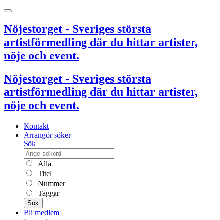
Nöjestorget - Sveriges största
artistförmedling där du hittar artister,
nöje och event.
Nöjestorget - Sveriges största
artistförmedling där du hittar artister,
nöje och event.
Kontakt
Arrangör söker
Sök
Alla
Titel
Nummer
Taggar
Sök
Bli medlem