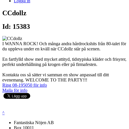
Logga in
CCdollz
Id: 15383
I WANNA ROCK! Och många andra hårdrockshits från 80-talet för
du uppleva under en kväll när CCdollz står på scenen.
En fartfylld show med mycket attityd, tidstypiska kläder och frisyrer,
perfekt underhållning på krogen eller på firmafesten.
Kontakta oss så sätter vi samman en show anpassad till ditt
evenemang. WELCOME TO THE PARTY!!!
Ring 08-195050 för info
Maila för info
^
Fantastiska Nöjen AB
Box 10011