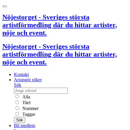
Nöjestorget - Sveriges största
artistförmedling där du hittar artister,
nöje och event.
Nöjestorget - Sveriges största
artistförmedling där du hittar artister,
nöje och event.
Kontakt
Arrangör söker
Sök
Alla
Titel
Nummer
Taggar
Sök
Bli medlem