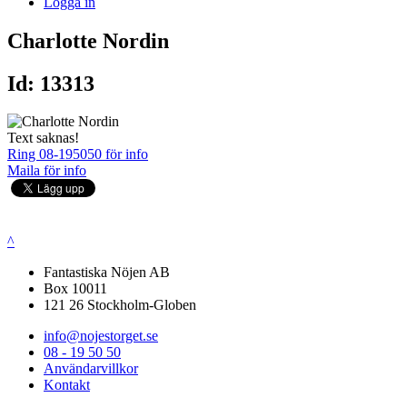
Logga in
Charlotte Nordin
Id: 13313
Text saknas!
Ring 08-195050 för info
Maila för info
^
Fantastiska Nöjen AB
Box 10011
121 26 Stockholm-Globen
info@nojestorget.se
08 - 19 50 50
Användarvillkor
Kontakt