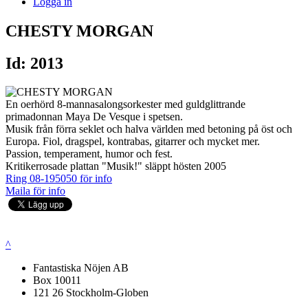
Logga in
CHESTY MORGAN
Id: 2013
En oerhörd 8-mannasalongsorkester med guldglittrande
primadonnan Maya De Vesque i spetsen.
Musik från förra seklet och halva världen med betoning på öst och
Europa. Fiol, dragspel, kontrabas, gitarrer och mycket mer.
Passion, temperament, humor och fest.
Kritikerrosade plattan "Musik!" släppt hösten 2005
Ring 08-195050 för info
Maila för info
^
Fantastiska Nöjen AB
Box 10011
121 26 Stockholm-Globen