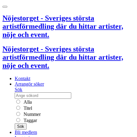
Nöjestorget - Sveriges största
artistförmedling där du hittar artister,
nöje och event.
Nöjestorget - Sveriges största
artistförmedling där du hittar artister,
nöje och event.
Kontakt
Arrangör söker
Sök
Alla
Titel
Nummer
Taggar
Sök
Bli medlem