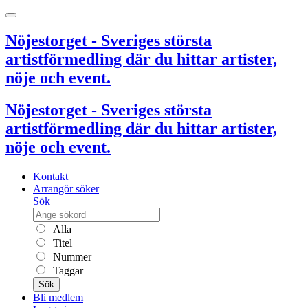
Nöjestorget - Sveriges största
artistförmedling där du hittar artister,
nöje och event.
Nöjestorget - Sveriges största
artistförmedling där du hittar artister,
nöje och event.
Kontakt
Arrangör söker
Sök
Alla
Titel
Nummer
Taggar
Sök
Bli medlem