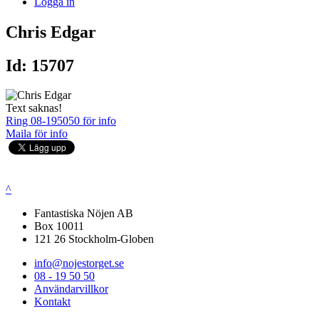
Logga in
Chris Edgar
Id: 15707
Text saknas!
Ring 08-195050 för info
Maila för info
^
Fantastiska Nöjen AB
Box 10011
121 26 Stockholm-Globen
info@nojestorget.se
08 - 19 50 50
Användarvillkor
Kontakt