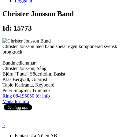
Logga in
Christer Jonsson Band
Id: 15773
Christer Jonsson med band spelar egen komponerad svensk
proggrock.
Bandmedlemmar:
Christer Jonsson, Sång
Björn "Putte" Söderholm, Basist
Klas Bergvall, Gitarrist
Tapio Kariranta, Keyboard
Peter Snögren, Trummor
Ring 08-195050 för info
Maila för info
^
Fantastiska Nöjen AB