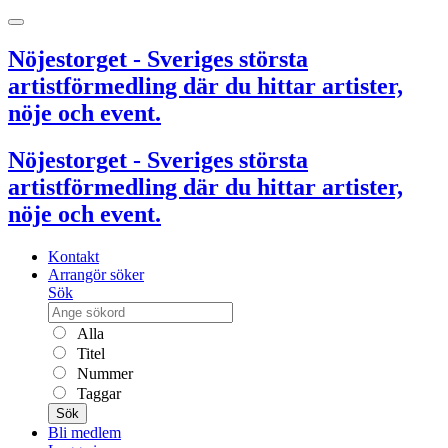
Nöjestorget - Sveriges största
artistförmedling där du hittar artister,
nöje och event.
Nöjestorget - Sveriges största
artistförmedling där du hittar artister,
nöje och event.
Kontakt
Arrangör söker
Sök
Alla
Titel
Nummer
Taggar
Sök
Bli medlem