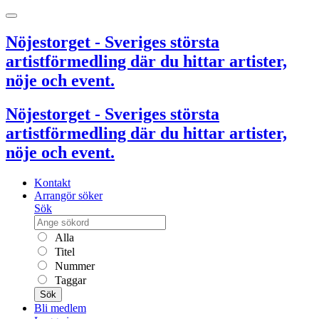
Nöjestorget - Sveriges största
artistförmedling där du hittar artister,
nöje och event.
Nöjestorget - Sveriges största
artistförmedling där du hittar artister,
nöje och event.
Kontakt
Arrangör söker
Sök
Alla
Titel
Nummer
Taggar
Sök
Bli medlem