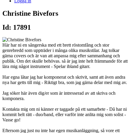
Logga in
Christine Bivefors
Id: 17891
Här har ni en sångerska med ett brett röstomfång och stor
genrebredd som uppträder i många olika musikstilar. Jag tolkar
gärna covers och är van att anpassa mig efter sammanhang och
publik. Om det skulle behövas. så är jag inte helt främmande för att
lära mig något instrument - Spelar ibland gitarr.
Har egna låtar jag har komponerat och skrivit, samt att även andra
nya har getts till mig - Riktigt bra, som jag gärna delar med mig av.
Jag söker här även dig/er som är intresserad av att skriva och
komponera.
Kontakta mig om ni känner er taggade på ett samarbete - Då har ni
kommit helt rätt - duo/band, eller varför inte anlita mig som solist -
Vasse go!
Eftersom jag just nu inte har egen musikanläggning, så vore ett