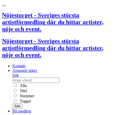
Nöjestorget - Sveriges största
artistförmedling där du hittar artister,
nöje och event.
Nöjestorget - Sveriges största
artistförmedling där du hittar artister,
nöje och event.
Kontakt
Arrangör söker
Sök
Alla
Titel
Nummer
Taggar
Sök
Bli medlem