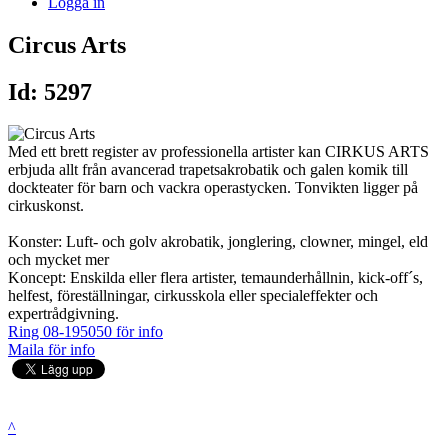
Logga in
Circus Arts
Id: 5297
Med ett brett register av professionella artister kan CIRKUS ARTS
erbjuda allt från avancerad trapetsakrobatik och galen komik till
dockteater för barn och vackra operastycken. Tonvikten ligger på
cirkuskonst.
Konster: Luft- och golv akrobatik, jonglering, clowner, mingel, eld
och mycket mer
Koncept: Enskilda eller flera artister, temaunderhållnin, kick-off´s,
helfest, föreställningar, cirkusskola eller specialeffekter och
expertrådgivning.
Ring 08-195050 för info
Maila för info
^