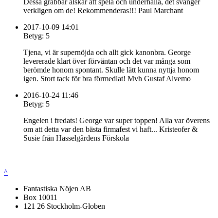
Dessa grabbar älskar att spela och underhålla, det svänger
verkligen om de! Rekommenderas!!! Paul Marchant
2017-10-09 14:01
Betyg: 5
Tjena, vi är supernöjda och allt gick kanonbra. George
levererade klart över förväntan och det var många som
berömde honom spontant. Skulle lätt kunna nyttja honom
igen. Stort tack för bra förmedlat! Mvh Gustaf Alvemo
2016-10-24 11:46
Betyg: 5
Engelen i fredats! George var super toppen! Alla var överens
om att detta var den bästa firmafest vi haft... Kristeofer &
Susie från Hasselgårdens Förskola
^
Fantastiska Nöjen AB
Box 10011
121 26 Stockholm-Globen