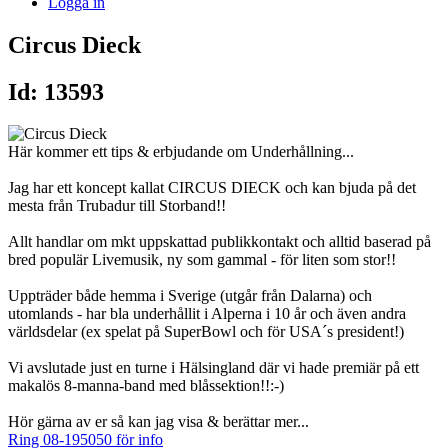
Logga in
Circus Dieck
Id: 13593
Här kommer ett tips & erbjudande om Underhållning...
Jag har ett koncept kallat CIRCUS DIECK och kan bjuda på det
mesta från Trubadur till Storband!!
Allt handlar om mkt uppskattad publikkontakt och alltid baserad på
bred populär Livemusik, ny som gammal - för liten som stor!!
Uppträder både hemma i Sverige (utgår från Dalarna) och
utomlands - har bla underhållit i Alperna i 10 år och även andra
världsdelar (ex spelat på SuperBowl och för USA´s president!)
Vi avslutade just en turne i Hälsingland där vi hade premiär på ett
makalös 8-manna-band med blåssektion!!:-)
Hör gärna av er så kan jag visa & berättar mer...
Ring 08-195050 för info