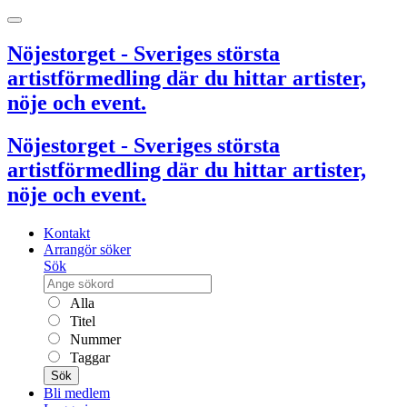
Nöjestorget - Sveriges största
artistförmedling där du hittar artister,
nöje och event.
Nöjestorget - Sveriges största
artistförmedling där du hittar artister,
nöje och event.
Kontakt
Arrangör söker
Sök
Alla
Titel
Nummer
Taggar
Sök
Bli medlem