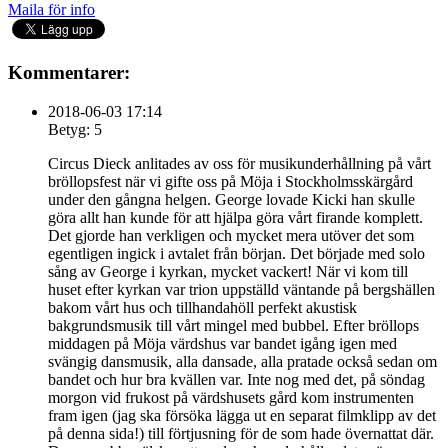
Maila för info
Kommentarer:
2018-06-03 17:14
Betyg: 5
Circus Dieck anlitades av oss för musikunderhållning på vårt
bröllopsfest när vi gifte oss på Möja i Stockholmsskärgård
under den gångna helgen. George lovade Kicki han skulle
göra allt han kunde för att hjälpa göra vårt firande komplett.
Det gjorde han verkligen och mycket mera utöver det som
egentligen ingick i avtalet från början. Det började med solo
sång av George i kyrkan, mycket vackert! När vi kom till
huset efter kyrkan var trion uppställd väntande på bergshällen
bakom vårt hus och tillhandahöll perfekt akustisk
bakgrundsmusik till vårt mingel med bubbel. Efter bröllops
middagen på Möja värdshus var bandet igång igen med
svängig dansmusik, alla dansade, alla pratade också sedan om
bandet och hur bra kvällen var. Inte nog med det, på söndag
morgon vid frukost på värdshusets gård kom instrumenten
fram igen (jag ska försöka lägga ut en separat filmklipp av det
på denna sida!) till förtjusning för de som hade övernattat där.