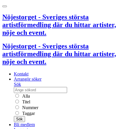
Nöjestorget - Sveriges största
artistförmedling där du hittar artister,
nöje och event.
Nöjestorget - Sveriges största
artistförmedling där du hittar artister,
nöje och event.
Kontakt
Arrangör söker
Sök
Alla
Titel
Nummer
Taggar
Sök
Bli medlem