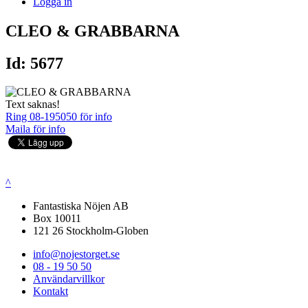
Logga in
CLEO & GRABBARNA
Id: 5677
Text saknas!
Ring 08-195050 för info
Maila för info
^
Fantastiska Nöjen AB
Box 10011
121 26 Stockholm-Globen
info@nojestorget.se
08 - 19 50 50
Användarvillkor
Kontakt