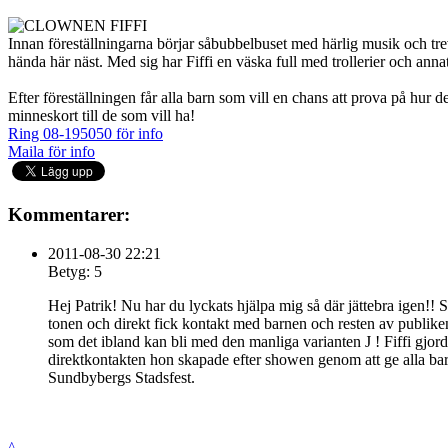
Innan föreställningarna börjar såbubbelbuset med härlig musik och tre
hända här näst. Med sig har Fiffi en väska full med trollerier och annat 
Efter föreställningen får alla barn som vill en chans att prova på hur 
minneskort till de som vill ha!
Ring 08-195050 för info
Maila för info
Kommentarer:
2011-08-30 22:21
Betyg: 5
Hej Patrik! Nu har du lyckats hjälpa mig så där jättebra igen!! S
tonen och direkt fick kontakt med barnen och resten av publike
som det ibland kan bli med den manliga varianten J ! Fiffi gjorde
direktkontakten hon skapade efter showen genom att ge alla barn
Sundbybergs Stadsfest.
^