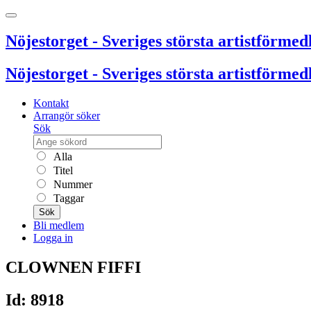
Nöjestorget - Sveriges största artistförmedl
Nöjestorget - Sveriges största artistförmedl
Kontakt
Arrangör söker
Sök
Alla
Titel
Nummer
Taggar
Sök
Bli medlem
Logga in
CLOWNEN FIFFI
Id: 8918