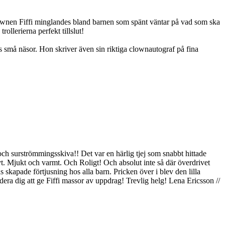
 Clownen Fiffi minglandes bland barnen som spänt väntar på vad som ska
ollerierna perfekt tillslut!
rns små näsor. Hon skriver även sin riktiga clownautograf på fina
 och surströmmingsskiva!! Det var en härlig tjej som snabbt hittade
t. Mjukt och varmt. Och Roligt! Och absolut inte så där överdrivet
s skapade förtjusning hos alla barn. Pricken över i blev den lilla
era dig att ge Fiffi massor av uppdrag! Trevlig helg! Lena Ericsson //