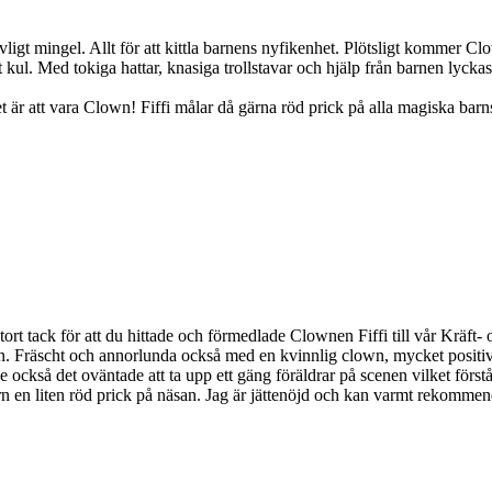
vligt mingel. Allt för att kittla barnens nyfikenhet. Plötsligt kommer
kul. Med tokiga hattar, knasiga trollstavar och hjälp från barnen lyckas tr
det är att vara Clown! Fiffi målar då gärna röd prick på alla magiska ba
tort tack för att du hittade och förmedlade Clownen Fiffi till vår Kräft-
n. Fräscht och annorlunda också med en kvinnlig clown, mycket positiv
 också det oväntade att ta upp ett gäng föräldrar på scenen vilket förstå
 en liten röd prick på näsan. Jag är jättenöjd och kan varmt rekommend