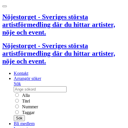
Nöjestorget - Sveriges största
artistförmedling där du hittar artister,
nöje och event.
Nöjestorget - Sveriges största
artistförmedling där du hittar artister,
nöje och event.
Kontakt
Arrangör söker
Sök
Alla
Titel
Nummer
Taggar
Sök
Bli medlem