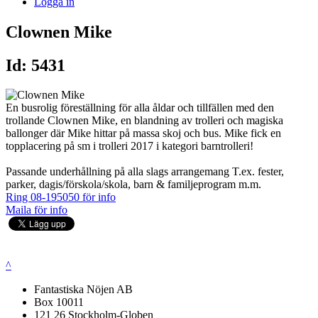
Logga in
Clownen Mike
Id: 5431
En busrolig föreställning för alla åldar och tillfällen med den
trollande Clownen Mike, en blandning av trolleri och magiska
ballonger där Mike hittar på massa skoj och bus. Mike fick en
topplacering på sm i trolleri 2017 i kategori barntrolleri!
Passande underhållning på alla slags arrangemang T.ex. fester,
parker, dagis/förskola/skola, barn & familjeprogram m.m.
Ring 08-195050 för info
Maila för info
^
Fantastiska Nöjen AB
Box 10011
121 26 Stockholm-Globen