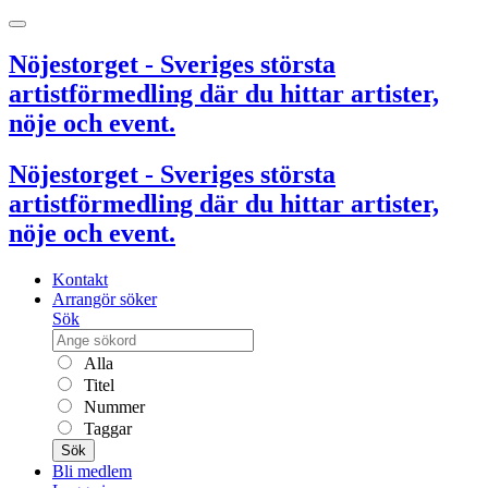
Nöjestorget - Sveriges största
artistförmedling där du hittar artister,
nöje och event.
Nöjestorget - Sveriges största
artistförmedling där du hittar artister,
nöje och event.
Kontakt
Arrangör söker
Sök
Alla
Titel
Nummer
Taggar
Sök
Bli medlem