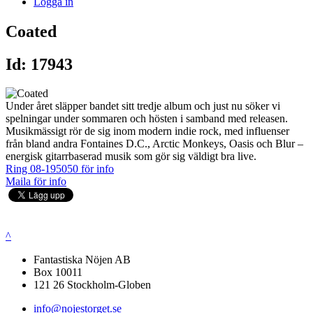
Logga in
Coated
Id: 17943
Under året släpper bandet sitt tredje album och just nu söker vi
spelningar under sommaren och hösten i samband med releasen.
Musikmässigt rör de sig inom modern indie rock, med influenser
från bland andra Fontaines D.C., Arctic Monkeys, Oasis och Blur –
energisk gitarrbaserad musik som gör sig väldigt bra live.
Ring 08-195050 för info
Maila för info
^
Fantastiska Nöjen AB
Box 10011
121 26 Stockholm-Globen
info@nojestorget.se