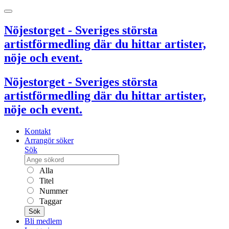
Nöjestorget - Sveriges största
artistförmedling där du hittar artister,
nöje och event.
Nöjestorget - Sveriges största
artistförmedling där du hittar artister,
nöje och event.
Kontakt
Arrangör söker
Sök
Alla
Titel
Nummer
Taggar
Sök
Bli medlem