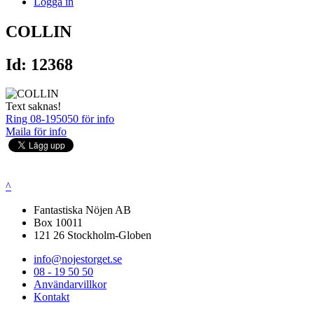
Logga in
COLLIN
Id: 12368
Text saknas!
Ring 08-195050 för info
Maila för info
^
Fantastiska Nöjen AB
Box 10011
121 26 Stockholm-Globen
info@nojestorget.se
08 - 19 50 50
Användarvillkor
Kontakt