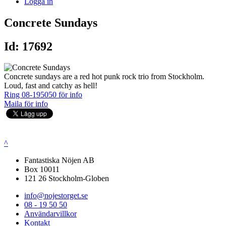
Logga in
Concrete Sundays
Id: 17692
Concrete sundays are a red hot punk rock trio from Stockholm.
Loud, fast and catchy as hell!
Ring 08-195050 för info
Maila för info
^
Fantastiska Nöjen AB
Box 10011
121 26 Stockholm-Globen
info@nojestorget.se
08 - 19 50 50
Användarvillkor
Kontakt