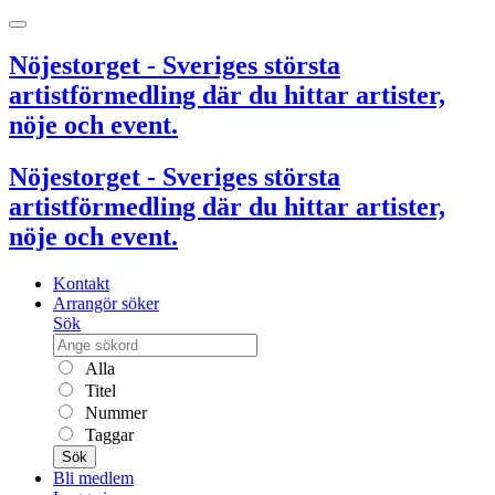
Nöjestorget - Sveriges största
artistförmedling där du hittar artister,
nöje och event.
Nöjestorget - Sveriges största
artistförmedling där du hittar artister,
nöje och event.
Kontakt
Arrangör söker
Sök
Alla
Titel
Nummer
Taggar
Sök
Bli medlem