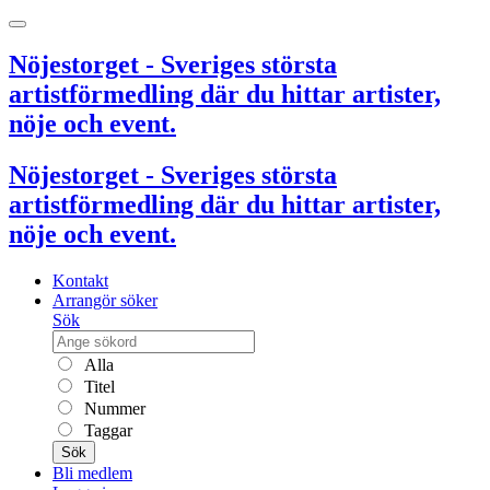
Nöjestorget - Sveriges största
artistförmedling där du hittar artister,
nöje och event.
Nöjestorget - Sveriges största
artistförmedling där du hittar artister,
nöje och event.
Kontakt
Arrangör söker
Sök
Alla
Titel
Nummer
Taggar
Sök
Bli medlem