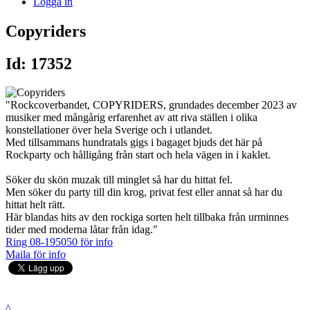
Logga in
Copyriders
Id: 17352
"Rockcoverbandet, COPYRIDERS, grundades december 2023 av
musiker med mångårig erfarenhet av att riva ställen i olika
konstellationer över hela Sverige och i utlandet.
Med tillsammans hundratals gigs i bagaget bjuds det här på
Rockparty och hålligång från start och hela vägen in i kaklet.
Söker du skön muzak till minglet så har du hittat fel.
Men söker du party till din krog, privat fest eller annat så har du
hittat helt rätt.
Här blandas hits av den rockiga sorten helt tillbaka från urminnes
tider med moderna låtar från idag."
Ring 08-195050 för info
Maila för info
^