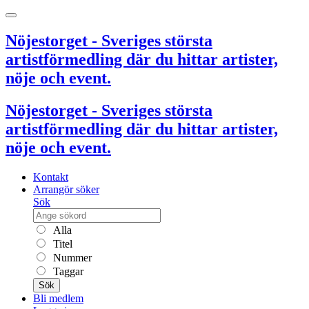
Nöjestorget - Sveriges största
artistförmedling där du hittar artister,
nöje och event.
Nöjestorget - Sveriges största
artistförmedling där du hittar artister,
nöje och event.
Kontakt
Arrangör söker
Sök
Alla
Titel
Nummer
Taggar
Sök
Bli medlem