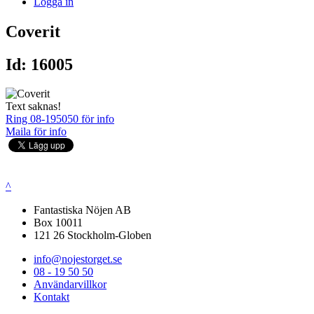
Logga in
Coverit
Id: 16005
Text saknas!
Ring 08-195050 för info
Maila för info
^
Fantastiska Nöjen AB
Box 10011
121 26 Stockholm-Globen
info@nojestorget.se
08 - 19 50 50
Användarvillkor
Kontakt