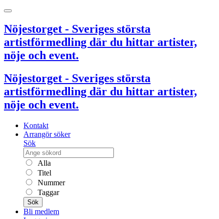
Nöjestorget - Sveriges största
artistförmedling där du hittar artister,
nöje och event.
Nöjestorget - Sveriges största
artistförmedling där du hittar artister,
nöje och event.
Kontakt
Arrangör söker
Sök
Alla
Titel
Nummer
Taggar
Sök
Bli medlem