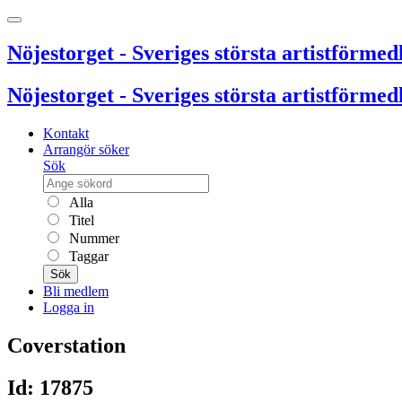
Nöjestorget - Sveriges största artistförmedl
Nöjestorget - Sveriges största artistförmedl
Kontakt
Arrangör söker
Sök
Alla
Titel
Nummer
Taggar
Sök
Bli medlem
Logga in
Coverstation
Id: 17875