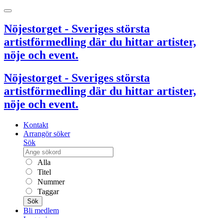
Nöjestorget - Sveriges största
artistförmedling där du hittar artister,
nöje och event.
Nöjestorget - Sveriges största
artistförmedling där du hittar artister,
nöje och event.
Kontakt
Arrangör söker
Sök
Alla
Titel
Nummer
Taggar
Sök
Bli medlem