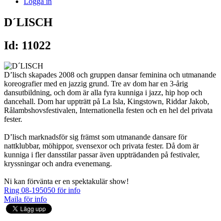
Logga in
D´LISCH
Id: 11022
D’lisch skapades 2008 och gruppen dansar feminina och utmanande
koreografier med en jazzig grund. Tre av dom har en 3-årig
dansutbildning, och dom är alla fyra kunniga i jazz, hip hop och
dancehall. Dom har uppträtt på La Isla, Kingstown, Riddar Jakob,
Rålambshovsfestivalen, Internationella festen och en hel del privata
fester.
D’lisch marknadsför sig främst som utmanande dansare för
nattklubbar, möhippor, svensexor och privata fester. Då dom är
kunniga i fler dansstilar passar även uppträdanden på festivaler,
kryssningar och andra evenemang.
Ni kan förvänta er en spektakulär show!
Ring 08-195050 för info
Maila för info