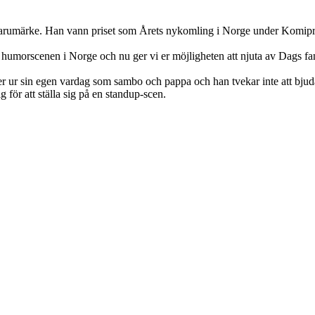
rumärke. Han vann priset som Årets nykomling i Norge under Komipris
 humorscenen i Norge och nu ger vi er möjligheten att njuta av Dags fan
ner ur sin egen vardag som sambo och pappa och han tvekar inte att bjuda
 för att ställa sig på en standup-scen.