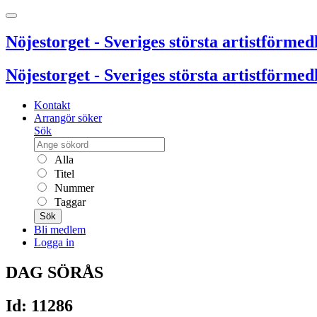
Nöjestorget - Sveriges största artistförmedl
Nöjestorget - Sveriges största artistförmedl
Kontakt
Arrangör söker
Sök
Alla
Titel
Nummer
Taggar
Sök
Bli medlem
Logga in
DAG SÖRÅS
Id: 11286