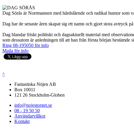
Dag Sörås är Norrmannen med hårdslående och radikal humor som va
Dag har de senaste åren skapat sig ett namn och gjort stora avtryck på
Dag blandar friskt politiskt och dagsaktuellt material med observatio
som dessutom är anledningen till att han från första början bestämde sig
Ring 08-195050 för info
Maila för info
^
Fantastiska Nöjen AB
Box 10011
121 26 Stockholm-Globen
info@nojestorget.se
08 - 19 50 50
Användarvillkor
Kontakt