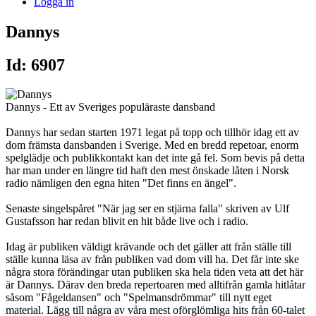
Logga in
Dannys
Id: 6907
Dannys - Ett av Sveriges populäraste dansband
Dannys har sedan starten 1971 legat på topp och tillhör idag ett av
dom främsta dansbanden i Sverige. Med en bredd repetoar, enorm
spelglädje och publikkontakt kan det inte gå fel. Som bevis på detta
har man under en längre tid haft den mest önskade låten i Norsk
radio nämligen den egna hiten "Det finns en ängel".
Senaste singelspåret "När jag ser en stjärna falla" skriven av Ulf
Gustafsson har redan blivit en hit både live och i radio.
Idag är publiken väldigt krävande och det gäller att från ställe till
ställe kunna läsa av från publiken vad dom vill ha. Det får inte ske
några stora förändingar utan publiken ska hela tiden veta att det här
är Dannys. Därav den breda repertoaren med alltifrån gamla hitlåtar
såsom "Fågeldansen" och "Spelmansdrömmar" till nytt eget
material. Lägg till några av våra mest oförglömliga hits från 60-talet