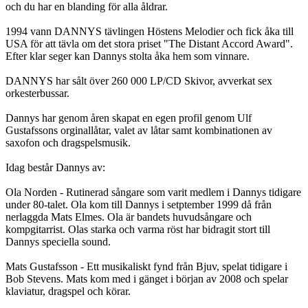
och du har en blanding för alla åldrar.
1994 vann DANNYS tävlingen Höstens Melodier och fick åka till
USA för att tävla om det stora priset "The Distant Accord Award".
Efter klar seger kan Dannys stolta åka hem som vinnare.
DANNYS har sålt över 260 000 LP/CD Skivor, avverkat sex
orkesterbussar.
Dannys har genom åren skapat en egen profil genom Ulf
Gustafssons orginallåtar, valet av låtar samt kombinationen av
saxofon och dragspelsmusik.
Idag består Dannys av:
Ola Norden - Rutinerad sångare som varit medlem i Dannys tidigare
under 80-talet. Ola kom till Dannys i setptember 1999 då från
nerlaggda Mats Elmes. Ola är bandets huvudsångare och
kompgitarrist. Olas starka och varma röst har bidragit stort till
Dannys speciella sound.
Mats Gustafsson - Ett musikaliskt fynd från Bjuv, spelat tidigare i
Bob Stevens. Mats kom med i gänget i början av 2008 och spelar
klaviatur, dragspel och körar.