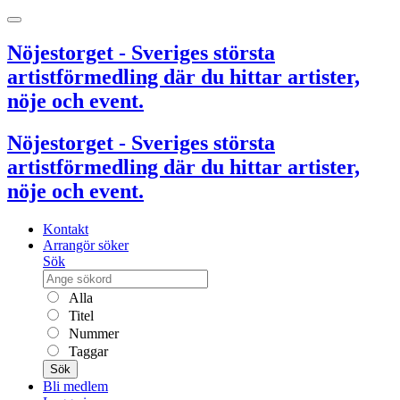
Nöjestorget - Sveriges största
artistförmedling där du hittar artister,
nöje och event.
Nöjestorget - Sveriges största
artistförmedling där du hittar artister,
nöje och event.
Kontakt
Arrangör söker
Sök
Alla
Titel
Nummer
Taggar
Sök
Bli medlem