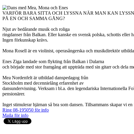
VARFÖR BARA SITTA OCH LYSSNA NÄR MAN KAN LYSSN
PÅ EN OCH SAMMA GÅNG?
Njut av bedårande musik och roliga
ringdanser från Balkan. Eller kanske en svensk polska, schottis eller
Ingen förkunskap krävs.
Mona Rosell är en violinist, operasångerska och musikdirektör utbi
Enes Ziga landade som flykting från Balkan i Dalarna
och började med stor framgång att uppträda med sin gitarr och dela m
Mea Nordenfelt är utbildad danspedagog från
Stockholm med decennielång erfarenhet av
dansundervisning. Verksam i bl.a. den legendariska Internationella Fo
pensionärer.
Inget stimulerar hjärnan så bra som dansen. Tillsammans skapar vi en u
Ring 08-195050 för info
Maila för info