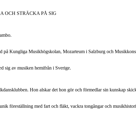
A OCH STRÄCKA PÅ SIG
 hambo.
ldad på Kungliga Musikhögskolan, Mozarteum i Salzburg och Musikkonse
ed sig av musiken hemifrån i Sverige.
lkdansklubben. Hon alskar det hon gör och förmedlar sin kunskap skickl
nik föreställning med fart och fläkt, vackra tongångar och musikhistori