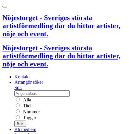
Nöjestorget - Sveriges största
artistförmedling där du hittar artister,
nöje och event.
Nöjestorget - Sveriges största
artistförmedling där du hittar artister,
nöje och event.
Kontakt
Arrangör söker
Sök
Alla
Titel
Nummer
Taggar
Sök
Bli medlem