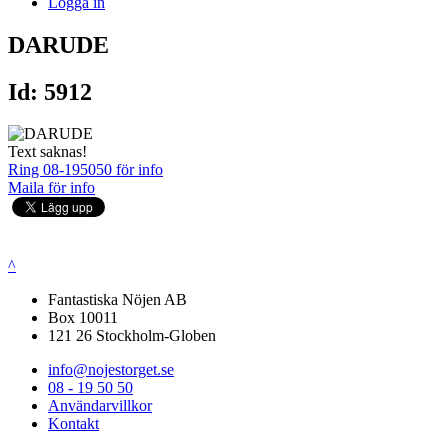
Logga in
DARUDE
Id: 5912
Text saknas!
Ring 08-195050 för info
Maila för info
^
Fantastiska Nöjen AB
Box 10011
121 26 Stockholm-Globen
info@nojestorget.se
08 - 19 50 50
Användarvillkor
Kontakt