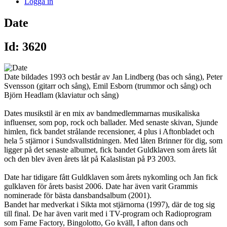
Logga in
Date
Id: 3620
Date bildades 1993 och består av Jan Lindberg (bas och sång), Peter
Svensson (gitarr och sång), Emil Esborn (trummor och sång) och
Björn Headlam (klaviatur och sång)
Dates musikstil är en mix av bandmedlemmarnas musikaliska
influenser, som pop, rock och ballader. Med senaste skivan, Sjunde
himlen, fick bandet strålande recensioner, 4 plus i Aftonbladet och
hela 5 stjärnor i Sundsvallstidningen. Med låten Brinner för dig, som
ligger på det senaste albumet, fick bandet Guldklaven som årets låt
och den blev även årets låt på Kalaslistan på P3 2003.
Date har tidigare fått Guldklaven som årets nykomling och Jan fick
gulklaven för årets basist 2006. Date har även varit Grammis
nominerade för bästa dansbandsalbum (2001).
Bandet har medverkat i Sikta mot stjärnorna (1997), där de tog sig
till final. De har även varit med i TV-program och Radioprogram
som Fame Factory, Bingolotto, Go kväll, I afton dans och