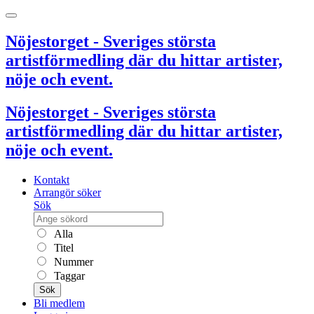
Nöjestorget - Sveriges största
artistförmedling där du hittar artister,
nöje och event.
Nöjestorget - Sveriges största
artistförmedling där du hittar artister,
nöje och event.
Kontakt
Arrangör söker
Sök
Alla
Titel
Nummer
Taggar
Sök
Bli medlem