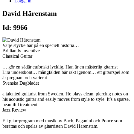
Logga in
David Härenstam
Id: 9966
Varje stycke bär på en speciell historia…
Brilliantly inventive
Classical Guitar
… gör en sådär euforiskt lycklig. Han är en mästerlig gitarrist
Lira underskönt… mångfalden bär rakt igenom… ett gitarrspel som
är pregnant och varierat.
Svenska Dagbladet
a talented guitarist from Sweden. He plays clean, piercing notes on
his acoustic guitar and easily moves from style to style. It’s a sparse,
beautiful treatment
Jazz Review
Ett gitarrprogram med musik av Bach, Paganini och Ponce som
berättas och spelas av gitarristen David Härenstam.