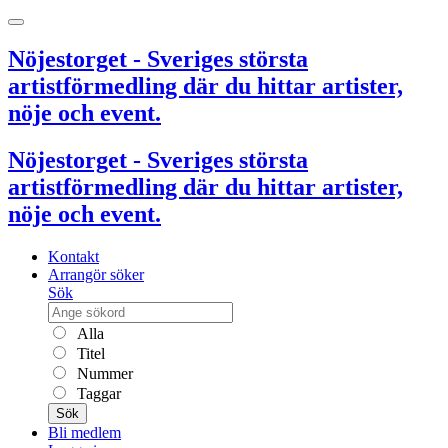
Nöjestorget - Sveriges största
artistförmedling där du hittar artister,
nöje och event.
Nöjestorget - Sveriges största
artistförmedling där du hittar artister,
nöje och event.
Kontakt
Arrangör söker
Sök
Alla
Titel
Nummer
Taggar
Sök
Bli medlem