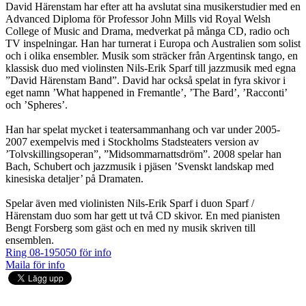
David Härenstam har efter att ha avslutat sina musikerstudier med en
Advanced Diploma för Professor John Mills vid Royal Welsh
College of Music and Drama, medverkat på många CD, radio och
TV inspelningar. Han har turnerat i Europa och Australien som solist
och i olika ensembler. Musik som sträcker från Argentinsk tango, en
klassisk duo med violinsten Nils-Erik Sparf till jazzmusik med egna
”David Härenstam Band”. David har också spelat in fyra skivor i
eget namn ’What happened in Fremantle’, ’The Bard’, ’Racconti’
och ’Spheres’.
Han har spelat mycket i teatersammanhang och var under 2005-
2007 exempelvis med i Stockholms Stadsteaters version av
’Tolvskillingsoperan”, ”Midsommarnattsdröm”. 2008 spelar han
Bach, Schubert och jazzmusik i pjäsen ’Svenskt landskap med
kinesiska detaljer’ på Dramaten.
Spelar även med violinisten Nils-Erik Sparf i duon Sparf /
Härenstam duo som har gett ut två CD skivor. En med pianisten
Bengt Forsberg som gäst och en med ny musik skriven till
ensemblen.
Ring 08-195050 för info
Maila för info