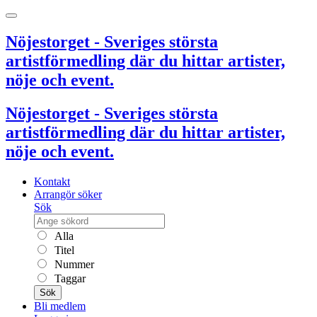
Nöjestorget - Sveriges största
artistförmedling där du hittar artister,
nöje och event.
Nöjestorget - Sveriges största
artistförmedling där du hittar artister,
nöje och event.
Kontakt
Arrangör söker
Sök
Alla
Titel
Nummer
Taggar
Sök
Bli medlem