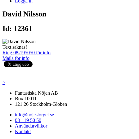
Logga in
David Nilsson
Id: 12361
Text saknas!
Ring 08-195050 för info
Maila för info
^
Fantastiska Nöjen AB
Box 10011
121 26 Stockholm-Globen
info@nojestorget.se
08 - 19 50 50
Användarvillkor
Kontakt