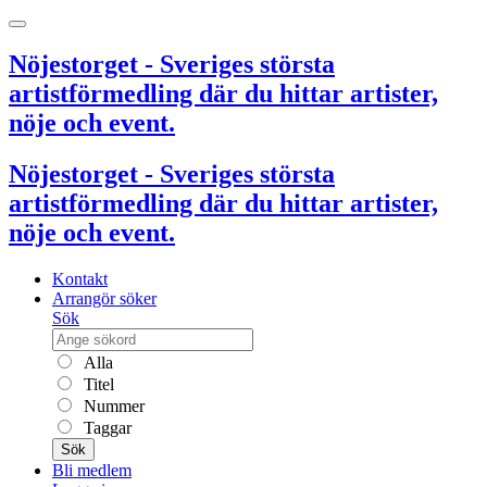
Nöjestorget - Sveriges största
artistförmedling där du hittar artister,
nöje och event.
Nöjestorget - Sveriges största
artistförmedling där du hittar artister,
nöje och event.
Kontakt
Arrangör söker
Sök
Alla
Titel
Nummer
Taggar
Sök
Bli medlem