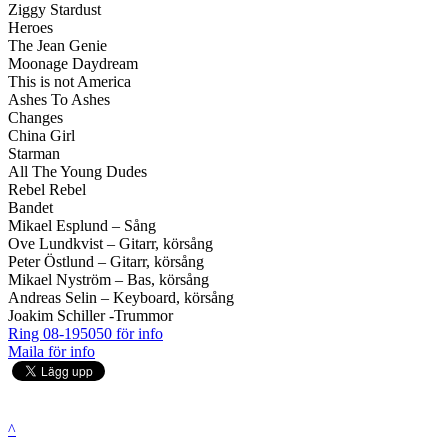
Ziggy Stardust
Heroes
The Jean Genie
Moonage Daydream
This is not America
Ashes To Ashes
Changes
China Girl
Starman
All The Young Dudes
Rebel Rebel
Bandet
Mikael Esplund – Sång
Ove Lundkvist – Gitarr, körsång
Peter Östlund – Gitarr, körsång
Mikael Nyström – Bas, körsång
Andreas Selin – Keyboard, körsång
Joakim Schiller -Trummor
Ring 08-195050 för info
Maila för info
^