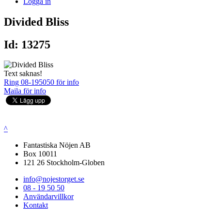
Logga in
Divided Bliss
Id: 13275
Text saknas!
Ring 08-195050 för info
Maila för info
^
Fantastiska Nöjen AB
Box 10011
121 26 Stockholm-Globen
info@nojestorget.se
08 - 19 50 50
Användarvillkor
Kontakt