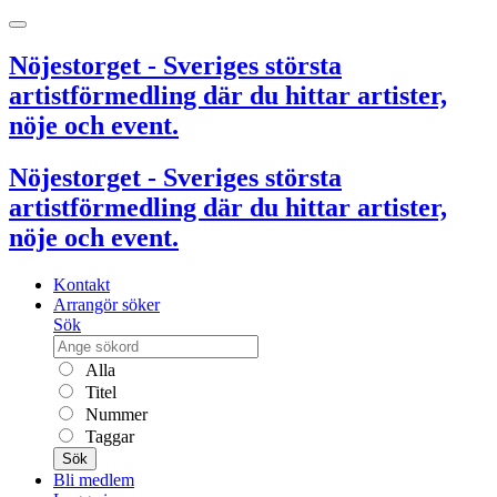
Nöjestorget - Sveriges största
artistförmedling där du hittar artister,
nöje och event.
Nöjestorget - Sveriges största
artistförmedling där du hittar artister,
nöje och event.
Kontakt
Arrangör söker
Sök
Alla
Titel
Nummer
Taggar
Sök
Bli medlem