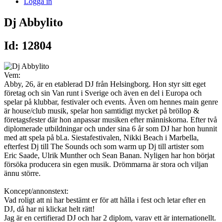
Logga in
Dj Abbylito
Id: 12804
Vem:
Abby, 26, är en etablerad DJ från Helsingborg. Hon styr sitt eget
företag och sin Van runt i Sverige och även en del i Europa och
spelar på klubbar, festivaler och events. Även om hennes main genre
är house/club musik, spelar hon samtidigt mycket på bröllop &
företagsfester där hon anpassar musiken efter människorna. Efter två
diplomerade utbildningar och under sina 6 år som DJ har hon hunnit
med att spela på bl.a. Siestafestivalen, Nikki Beach i Marbella,
efterfest Dj till The Sounds och som warm up Dj till artister som
Eric Saade, Ulrik Munther och Sean Banan. Nyligen har hon börjat
försöka producera sin egen musik. Drömmarna är stora och viljan
ännu större.
Koncept/annonstext:
Vad roligt att ni har bestämt er för att hålla i fest och letar efter en
DJ, då har ni klickat helt rätt!
Jag är en certifierad DJ och har 2 diplom, varav ett är internationellt.