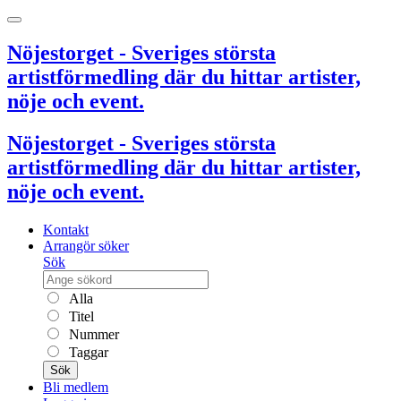
Nöjestorget - Sveriges största
artistförmedling där du hittar artister,
nöje och event.
Nöjestorget - Sveriges största
artistförmedling där du hittar artister,
nöje och event.
Kontakt
Arrangör söker
Sök
Alla
Titel
Nummer
Taggar
Sök
Bli medlem