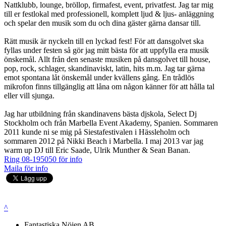
Nattklubb, lounge, bröllop, firmafest, event, privatfest. Jag tar mig
till er festlokal med professionell, komplett ljud & ljus- anläggning
och spelar den musik som du och dina gäster gärna dansar till.
Rätt musik är nyckeln till en lyckad fest! För att dansgolvet ska
fyllas under festen så gör jag mitt bästa för att uppfylla era musik
önskemål. Allt från den senaste musiken på dansgolvet till house,
pop, rock, schlager, skandinaviskt, latin, hits m.m. Jag tar gärna
emot spontana låt önskemål under kvällens gång. En trådlös
mikrofon finns tillgänglig att låna om någon känner för att hålla tal
eller vill sjunga.
Jag har utbildning från skandinavens bästa djskola, Select Dj
Stockholm och från Marbella Event Akademy, Spanien. Sommaren
2011 kunde ni se mig på Siestafestivalen i Hässleholm och
sommaren 2012 på Nikki Beach i Marbella. I maj 2013 var jag
warm up DJ till Eric Saade, Ulrik Munther & Sean Banan.
Ring 08-195050 för info
Maila för info
^
Fantastiska Nöjen AB