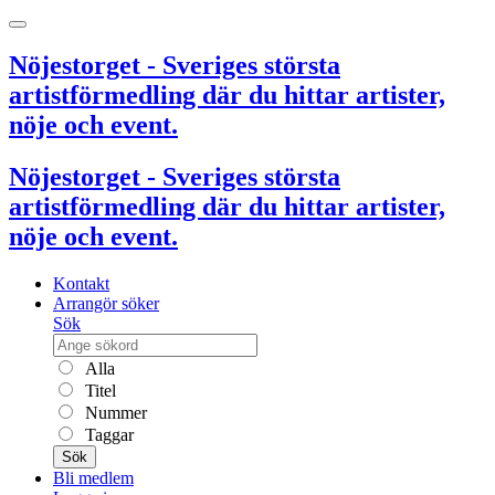
Nöjestorget - Sveriges största
artistförmedling där du hittar artister,
nöje och event.
Nöjestorget - Sveriges största
artistförmedling där du hittar artister,
nöje och event.
Kontakt
Arrangör söker
Sök
Alla
Titel
Nummer
Taggar
Sök
Bli medlem