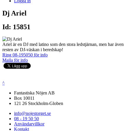
Logga in
Dj Ariel
Id: 15851
Ariel är en DJ med latino som den stora ledstjärnan, men har även
resten av DJ-väskan i beredskap!
Ring 08-195050 för info
Maila för info
^
Fantastiska Nöjen AB
Box 10011
121 26 Stockholm-Globen
info@nojestorget.se
08 - 19 50 50
Användarvillkor
Kontakt