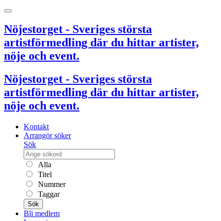
Nöjestorget - Sveriges största
artistförmedling där du hittar artister,
nöje och event.
Nöjestorget - Sveriges största
artistförmedling där du hittar artister,
nöje och event.
Kontakt
Arrangör söker
Sök
Alla
Titel
Nummer
Taggar
Sök
Bli medlem