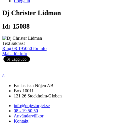
Logga in
Dj Christer Lidman
Id: 15088
Text saknas!
Ring 08-195050 för info
Maila för info
^
Fantastiska Nöjen AB
Box 10011
121 26 Stockholm-Globen
info@nojestorget.se
08 - 19 50 50
Användarvillkor
Kontakt