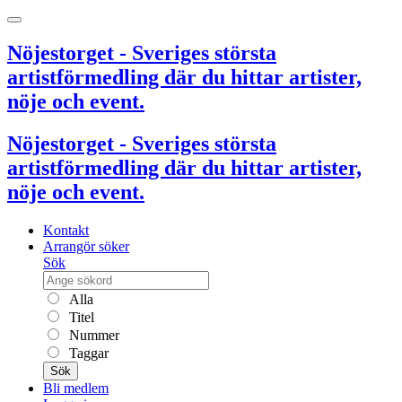
Nöjestorget - Sveriges största
artistförmedling där du hittar artister,
nöje och event.
Nöjestorget - Sveriges största
artistförmedling där du hittar artister,
nöje och event.
Kontakt
Arrangör söker
Sök
Alla
Titel
Nummer
Taggar
Sök
Bli medlem