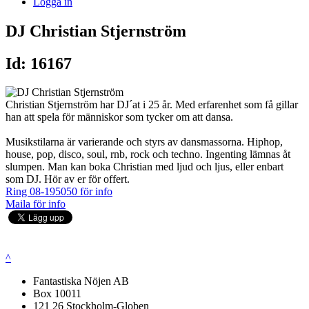
Logga in
DJ Christian Stjernström
Id: 16167
Christian Stjernström har DJ´at i 25 år. Med erfarenhet som få gillar
han att spela för människor som tycker om att dansa.
Musikstilarna är varierande och styrs av dansmassorna. Hiphop,
house, pop, disco, soul, rnb, rock och techno. Ingenting lämnas åt
slumpen. Man kan boka Christian med ljud och ljus, eller enbart
som DJ. Hör av er för offert.
Ring 08-195050 för info
Maila för info
^
Fantastiska Nöjen AB
Box 10011
121 26 Stockholm-Globen