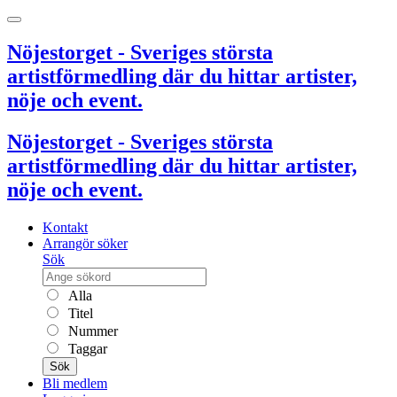
Nöjestorget - Sveriges största
artistförmedling där du hittar artister,
nöje och event.
Nöjestorget - Sveriges största
artistförmedling där du hittar artister,
nöje och event.
Kontakt
Arrangör söker
Sök
Alla
Titel
Nummer
Taggar
Sök
Bli medlem