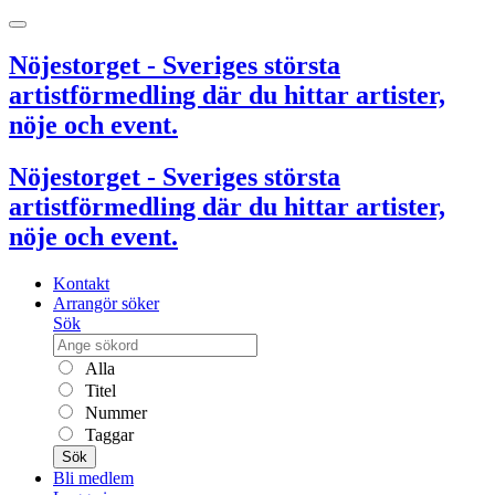
Nöjestorget - Sveriges största
artistförmedling där du hittar artister,
nöje och event.
Nöjestorget - Sveriges största
artistförmedling där du hittar artister,
nöje och event.
Kontakt
Arrangör söker
Sök
Alla
Titel
Nummer
Taggar
Sök
Bli medlem