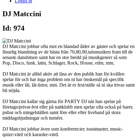
Logga in
DJ Matccini
Id: 974
DJ Matccini jobbar ofta mot en blandad ålder av gäster och spelar en
finurlig blandning av de bästa från 70,80,90,talsmusiken fram till de
senaste danshitsen samt har en stor bredd på musikgenrer så som
Pop, Disco, funk, latin, Schlager, Rock, House, edm, mm,
DJ Matccini är alltid aktiv att läsa av den publik han för kvällen
spelar för och har inga problem om ni har önskemål på specifik
musik eller låt, låt-listor, mm. Det är er fest/ställe så ni ska trivas samt
bli nöjda.
DJ Matccini kallar sig gärna för PARTY DJ när han spelar på
företags/privat-fest eller på nattklubb men spelar ofta också på barer,
pubar och mingelställen samt före eller efter liveband på stora
middagsbjudningar och turnéer.
DJ Matccini jobbar även som konferencier, toastmaster, music-
quize-värd och karaoke-värd.