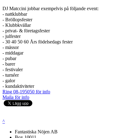
DJ Matccini jobbar exempelvis på följande event:
- nattklubbar
- Bröllopsfester
- Klubbkvällar
- privat- & företagsfester
- julfester
- 30 40 50 60 Års födelsedags fester
- mässor
- middagar
- pubar
- barer
- festivaler
- turnéer
- galor
- kundaktiviteter
Ring 08-195050 för info
Maila för info
^
Fantastiska Nöjen AB
Box 10011