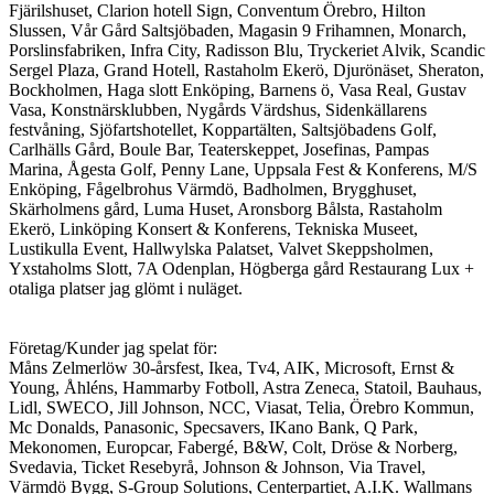
Fjärilshuset, Clarion hotell Sign, Conventum Örebro, Hilton
Slussen, Vår Gård Saltsjöbaden, Magasin 9 Frihamnen, Monarch,
Porslinsfabriken, Infra City, Radisson Blu, Tryckeriet Alvik, Scandic
Sergel Plaza, Grand Hotell, Rastaholm Ekerö, Djurönäset, Sheraton,
Bockholmen, Haga slott Enköping, Barnens ö, Vasa Real, Gustav
Vasa, Konstnärsklubben, Nygårds Värdshus, Sidenkällarens
festvåning, Sjöfartshotellet, Koppartälten, Saltsjöbadens Golf,
Carlhälls Gård, Boule Bar, Teaterskeppet, Josefinas, Pampas
Marina, Ågesta Golf, Penny Lane, Uppsala Fest & Konferens, M/S
Enköping, Fågelbrohus Värmdö, Badholmen, Brygghuset,
Skärholmens gård, Luma Huset, Aronsborg Bålsta, Rastaholm
Ekerö, Linköping Konsert & Konferens, Tekniska Museet,
Lustikulla Event, Hallwylska Palatset, Valvet Skeppsholmen,
Yxstaholms Slott, 7A Odenplan, Högberga gård Restaurang Lux +
otaliga platser jag glömt i nuläget.
Företag/Kunder jag spelat för:
Måns Zelmerlöw 30-årsfest, Ikea, Tv4, AIK, Microsoft, Ernst &
Young, Åhléns, Hammarby Fotboll, Astra Zeneca, Statoil, Bauhaus,
Lidl, SWECO, Jill Johnson, NCC, Viasat, Telia, Örebro Kommun,
Mc Donalds, Panasonic, Specsavers, IKano Bank, Q Park,
Mekonomen, Europcar, Fabergé, B&W, Colt, Dröse & Norberg,
Svedavia, Ticket Resebyrå, Johnson & Johnson, Via Travel,
Värmdö Bygg, S-Group Solutions, Centerpartiet, A.I.K. Wallmans