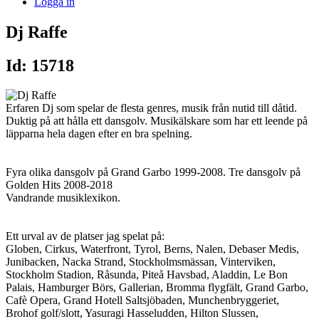
Logga in
Dj Raffe
Id: 15718
Erfaren Dj som spelar de flesta genres, musik från nutid till dåtid.
Duktig på att hålla ett dansgolv. Musikälskare som har ett leende på
läpparna hela dagen efter en bra spelning.
Fyra olika dansgolv på Grand Garbo 1999-2008. Tre dansgolv på
Golden Hits 2008-2018
Vandrande musiklexikon.
Ett urval av de platser jag spelat på:
Globen, Cirkus, Waterfront, Tyrol, Berns, Nalen, Debaser Medis,
Junibacken, Nacka Strand, Stockholmsmässan, Vinterviken,
Stockholm Stadion, Råsunda, Piteå Havsbad, Aladdin, Le Bon
Palais, Hamburger Börs, Gallerian, Bromma flygfält, Grand Garbo,
Cafè Opera, Grand Hotell Saltsjöbaden, Munchenbryggeriet,
Brohof golf/slott, Yasuragi Hasseludden, Hilton Slussen,