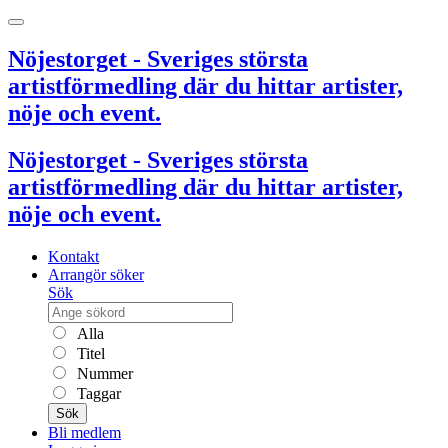
Nöjestorget - Sveriges största
artistförmedling där du hittar artister,
nöje och event.
Nöjestorget - Sveriges största
artistförmedling där du hittar artister,
nöje och event.
Kontakt
Arrangör söker
Sök
Alla
Titel
Nummer
Taggar
Sök
Bli medlem