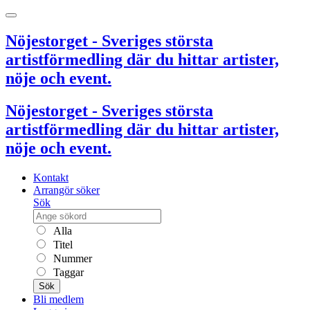
Nöjestorget - Sveriges största
artistförmedling där du hittar artister,
nöje och event.
Nöjestorget - Sveriges största
artistförmedling där du hittar artister,
nöje och event.
Kontakt
Arrangör söker
Sök
Alla
Titel
Nummer
Taggar
Sök
Bli medlem