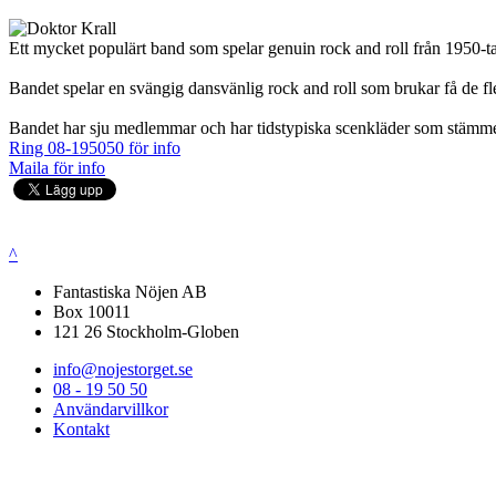
Ett mycket populärt band som spelar genuin rock and roll från 1950-ta
Bandet spelar en svängig dansvänlig rock and roll som brukar få de fles
Bandet har sju medlemmar och har tidstypiska scenkläder som stämm
Ring 08-195050 för info
Maila för info
^
Fantastiska Nöjen AB
Box 10011
121 26 Stockholm-Globen
info@nojestorget.se
08 - 19 50 50
Användarvillkor
Kontakt