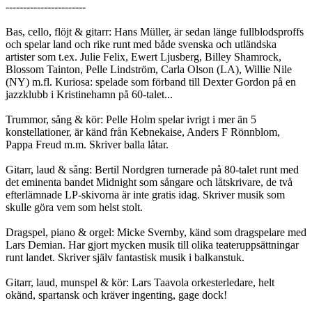
-----------------------
Bas, cello, flöjt & gitarr: Hans Müller, är sedan länge fullblodsproffs
och spelar land och rike runt med både svenska och utländska
artister som t.ex. Julie Felix, Ewert Ljusberg, Billey Shamrock,
Blossom Tainton, Pelle Lindström, Carla Olson (LA), Willie Nile
(NY) m.fl. Kuriosa: spelade som förband till Dexter Gordon på en
jazzklubb i Kristinehamn på 60-talet...
Trummor, sång & kör: Pelle Holm spelar ivrigt i mer än 5
konstellationer, är känd från Kebnekaise, Anders F Rönnblom,
Pappa Freud m.m. Skriver balla låtar.
Gitarr, laud & sång: Bertil Nordgren turnerade på 80-talet runt med
det eminenta bandet Midnight som sångare och låtskrivare, de två
efterlämnade LP-skivorna är inte gratis idag. Skriver musik som
skulle göra vem som helst stolt.
Dragspel, piano & orgel: Micke Svernby, känd som dragspelare med
Lars Demian. Har gjort mycken musik till olika teateruppsättningar
runt landet. Skriver själv fantastisk musik i balkanstuk.
Gitarr, laud, munspel & kör: Lars Taavola orkesterledare, helt
okänd, spartansk och kräver ingenting, gage dock!