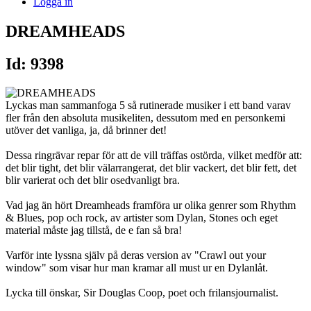
Logga in
DREAMHEADS
Id: 9398
Lyckas man sammanfoga 5 så rutinerade musiker i ett band varav
fler från den absoluta musikeliten, dessutom med en personkemi
utöver det vanliga, ja, då brinner det!
Dessa ringrävar repar för att de vill träffas ostörda, vilket medför att:
det blir tight, det blir välarrangerat, det blir vackert, det blir fett, det
blir varierat och det blir osedvanligt bra.
Vad jag än hört Dreamheads framföra ur olika genrer som Rhythm
& Blues, pop och rock, av artister som Dylan, Stones och eget
material måste jag tillstå, de e fan så bra!
Varför inte lyssna själv på deras version av "Crawl out your
window" som visar hur man kramar all must ur en Dylanlåt.
Lycka till önskar, Sir Douglas Coop, poet och frilansjournalist.