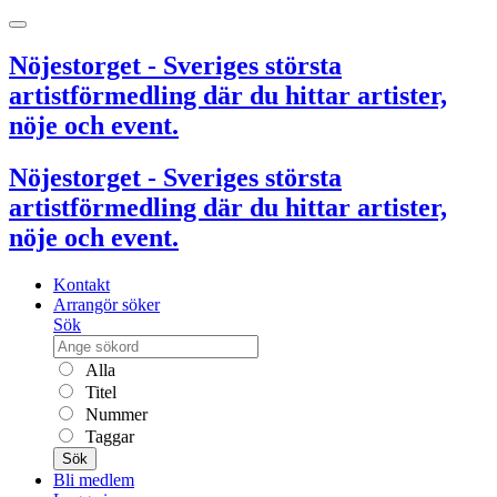
Nöjestorget - Sveriges största
artistförmedling där du hittar artister,
nöje och event.
Nöjestorget - Sveriges största
artistförmedling där du hittar artister,
nöje och event.
Kontakt
Arrangör söker
Sök
Alla
Titel
Nummer
Taggar
Sök
Bli medlem