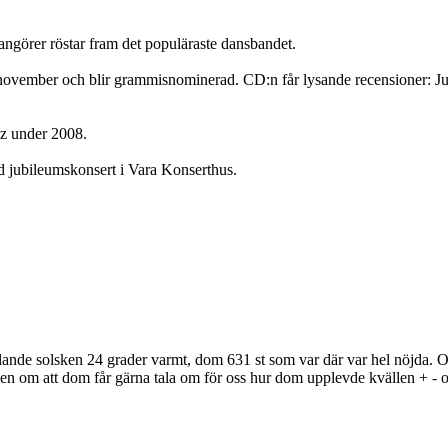
angörer röstar fram det populäraste dansbandet.
ovember och blir grammisnominerad. CD:n får lysande recensioner: Just
iz under 2008.
ed jubileumskonsert i Vara Konserthus.
ålande solsken 24 grader varmt, dom 631 st som var där var hel nöjda. Oc
sen om att dom får gärna tala om för oss hur dom upplevde kvällen + -