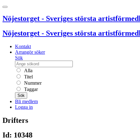
Nöjestorget - Sveriges största artistförmedl
Nöjestorget - Sveriges största artistförmedl
Kontakt
Arrangör söker
Sök
Alla
Titel
Nummer
Taggar
Sök
Bli medlem
Logga in
Drifters
Id: 10348