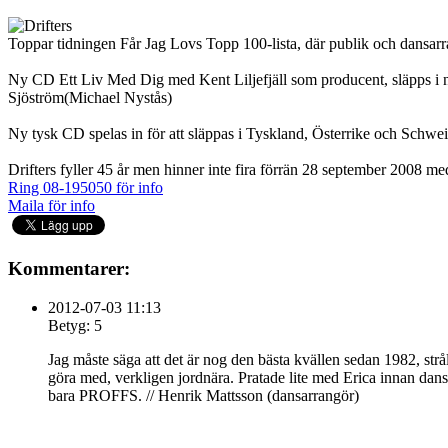
Toppar tidningen Får Jag Lovs Topp 100-lista, där publik och dansarr
Ny CD Ett Liv Med Dig med Kent Liljefjäll som producent, släpps i n
Sjöström(Michael Nystås)
Ny tysk CD spelas in för att släppas i Tyskland, Österrike och Schwe
Drifters fyller 45 år men hinner inte fira förrän 28 september 2008 m
Ring 08-195050 för info
Maila för info
Kommentarer:
2012-07-03 11:13
Betyg: 5
Jag måste säga att det är nog den bästa kvällen sedan 1982, str
göra med, verkligen jordnära. Pratade lite med Erica innan dan
bara PROFFS. // Henrik Mattsson (dansarrangör)