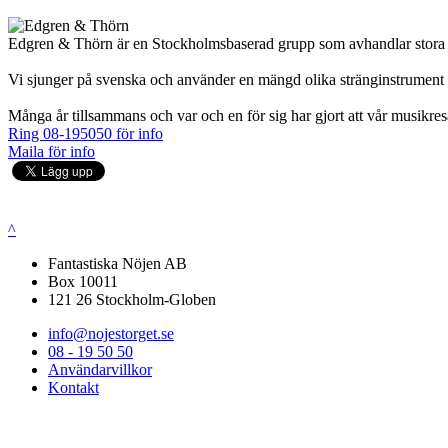
Edgren & Thörn är en Stockholmsbaserad grupp som avhandlar stora som
Vi sjunger på svenska och använder en mängd olika stränginstrument i 
Många år tillsammans och var och en för sig har gjort att vår musikre
Ring 08-195050 för info
Maila för info
^
Fantastiska Nöjen AB
Box 10011
121 26 Stockholm-Globen
info@nojestorget.se
08 - 19 50 50
Användarvillkor
Kontakt